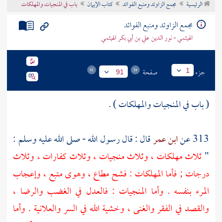
الرئيسية
مجمع الزاوئد ومنبع الفوائد
كتاب الإيمان
باب في المنجيات والمهلكات
تراجم الأعلام
مجمع الزاوئد ومنبع الفوائد
الهيثمي - نور الدين علي بن أبي بكر الهيثمي
جزء
صفحة
1
91
( باب في المنجيات والمهلكات ) .
313 عن
ابن عمر
قال : قال رسول الله - صلى الله عليه وسلم :
"
ثلاث مهلكات ، وثلاث منجيات ، وثلاث كفارات ، وثلاث
درجات ; فأما المهلكات : فشح مطاع ، وهوى متبع ، وإعجاب
المرء بنفسه . وأما المنجيات : فالعدل في الغضب والرضا ،
والقصد في الفقر والغنى ، وخشية الله في السر والعلانية . وأما