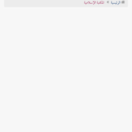
الرئيسية
المكتبة الإسلامية
تراجم الأعلام