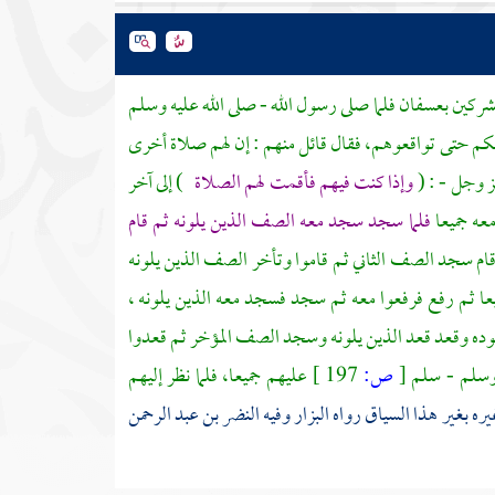
مشركين
بعسفان
فلما صلى رسول الله - صلى الله عليه وسلم
كم حتى تواقعوهم، فقال قائل منهم : إن لهم صلاة أخرى
ز وجل - : (
وإذا كنت فيهم فأقمت لهم الصلاة
) إلى آخر
معه جميعا
فلما سجد سجد معه الصف الذين يلونه ثم قام
قام سجد الصف الثاني ثم قاموا وتأخر الصف الذين يلونه
يعا ثم رفع فرفعوا معه ثم سجد فسجد معه الذين يلونه ،
سجوده وقعد قعد الذين يلونه وسجد الصف المؤخر ثم قعدوا
 وسلم - سلم
[
ص:
197 ]
عليهم جميعا، فلما نظر إليهم
ره بغير هذا السياق رواه
البزار
وفيه
النضر بن عبد الرحمن