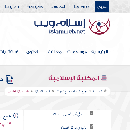
عربي
Español
Deutsch
Français
English
فهرس الكتاب
خطبة الكتاب
الرئيسية
موسوعات
مقالات
الفتوى
الاستشارات
كتاب الإيمان
كتاب العلم
المكتبة الإسلامية
كتب
كتاب الصلاة
الرئيسية
مجمع الزاوئد ومنبع الفوائد
كتاب الصلاة
باب صلاة الخوف
باب فرض الصلاة
باب في أمر الصبي بالصلاة
مجمع الز
الهيثمي -
باب في تارك الصلاة