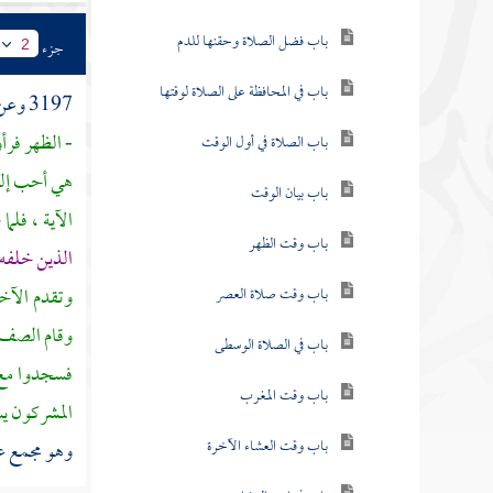
باب فضل الصلاة وحقنها للدم
جزء
2
باب في المحافظة على الصلاة لوقتها
3197 وعن
- الظهر فرأ
باب الصلاة في أول الوقت
هي أحب إليه
باب بيان الوقت
الآية ، فلم
باب وقت الظهر
الذين خلفه 
وتقدم الآخر
باب وقت صلاة العصر
وقام الصف ا
باب في الصلاة الوسطى
فسجدوا مع 
باب وقت المغرب
المشركون يس
باب وقت العشاء الآخرة
وهو مجمع ع