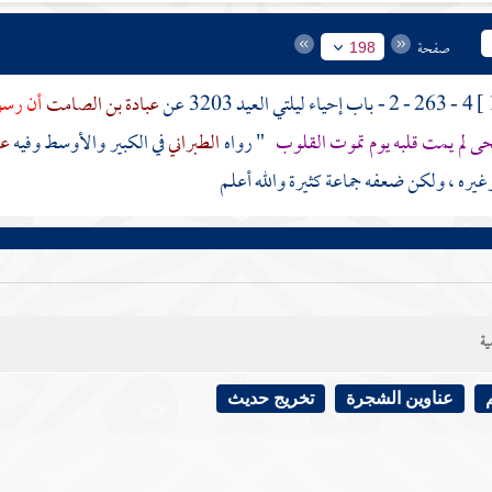
صفحة
198
4 - 263 - 2 - باب إحياء ليلتي العيد 3203 عن
عبادة بن الصامت
أن رسول
حى لم يمت قلبه يوم تموت القلوب
" رواه
الطبراني
في الكبير والأوسط وفيه
عم
غيره ، ولكن ضعفه جماعة كثيرة والله أعلم
ية
عناوين الشجرة
تخريج حديث