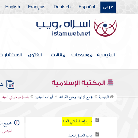
عربي
Español
Deutsch
Français
English
فهرس الكتاب
خطبة الكتاب
كتاب الإيمان
الرئيسية
موسوعات
مقالات
الفتوى
الاستشارات
كتاب العلم
كتاب الصلاة
المكتبة الإسلامية
كتب
أبواب العيدين
الرئيسية
مجمع الزاوئد ومنبع الفوائد
أبواب العيدين
باب إحياء ليلتي العيد
باب التكبير في العيدين
باب إحياء ليلتي العيد
مجمع الز
الهيثمي -
باب الغسل للعيد