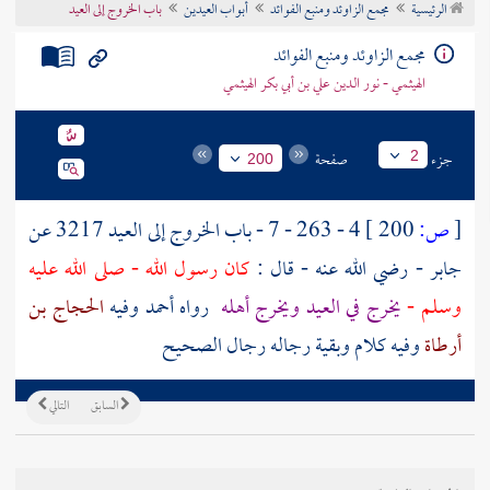
الرئيسية
مجمع الزاوئد ومنبع الفوائد
أبواب العيدين
باب الخروج إلى العيد
تراجم الأعلام
مجمع الزاوئد ومنبع الفوائد
الهيثمي - نور الدين علي بن أبي بكر الهيثمي
جزء
صفحة
2
200
[
ص:
200 ]
4 - 263 - 7 - باب الخروج إلى العيد 3217 عن
جابر
- رضي الله عنه - قال :
كان رسول الله - صلى الله عليه
وسلم -
يخرج في العيد ويخرج أهله
رواه
أحمد
وفيه
الحجاج بن
أرطاة
وفيه كلام وبقية رجاله رجال الصحيح
السابق
التالي