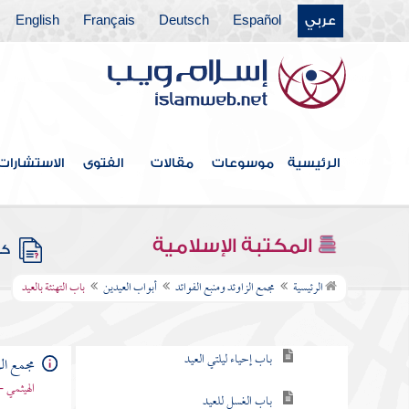
عربي
Español
Deutsch
Français
English
فهرس الكتاب
خطبة الكتاب
كتاب الإيمان
الرئيسية
موسوعات
مقالات
الفتوى
الاستشارات
كتاب العلم
كتاب الصلاة
المكتبة الإسلامية
كتب
أبواب العيدين
الرئيسية
مجمع الزاوئد ومنبع الفوائد
أبواب العيدين
باب التهنئة بالعيد
باب التكبير في العيدين
باب إحياء ليلتي العيد
مجمع الز
الهيثمي -
باب الغسل للعيد