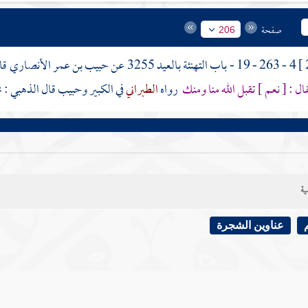
صفحة
206
4 - 263 - 19 - باب التهنئة بالعيد 3255 عن
حبيب بن عمر الأنصاري
قا
ل : [ نعم ] تقبل الله منا ومنك
رواه
الطبراني
في الكبير وحبيب قال
الذهبي
: 
ية
عناوين الشجرة