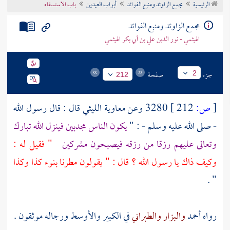
الرئيسية
مجمع الزاوئد ومنبع الفوائد
أبواب العيدين
باب الاستسقاء
تراجم الأعلام
مجمع الزاوئد ومنبع الفوائد
الهيثمي - نور الدين علي بن أبي بكر الهيثمي
جزء
صفحة
2
212
[
ص:
212 ]
3280 وعن
معاوية الليثي
قال : قال رسول الله
- صلى الله عليه وسلم - : "
يكون الناس مجدبين فينزل الله تبارك
وتعالى عليهم رزقا من رزقه فيصبحون مشركين
" فقيل له :
وكيف ذاك يا رسول الله ؟ قال : " يقولون مطرنا بنوء كذا وكذا
" .
رواه
أحمد
والبزار
والطبراني
في الكبير والأوسط ورجاله موثقون .