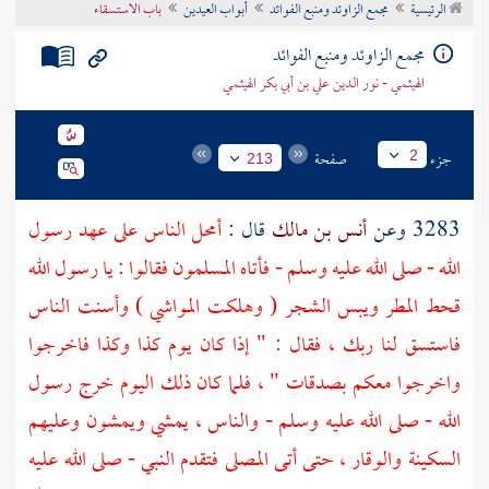
الرئيسية
مجمع الزاوئد ومنبع الفوائد
أبواب العيدين
باب الاستسقاء
تراجم الأعلام
مجمع الزاوئد ومنبع الفوائد
الهيثمي - نور الدين علي بن أبي بكر الهيثمي
جزء
صفحة
2
213
3283 وعن
أنس بن مالك
قال :
أمحل الناس على عهد رسول
الله - صلى الله عليه وسلم - فأتاه المسلمون فقالوا : يا رسول الله
قحط المطر ويبس الشجر ( وهلكت المواشي ) وأسنت الناس
فاستسق لنا ربك ، فقال : " إذا كان يوم كذا وكذا فاخرجوا
واخرجوا معكم بصدقات " ، فلما كان ذلك اليوم خرج رسول
الله - صلى الله عليه وسلم - والناس ، يمشي ويمشون وعليهم
السكينة والوقار ، حتى أتى المصلى فتقدم النبي - صلى الله عليه