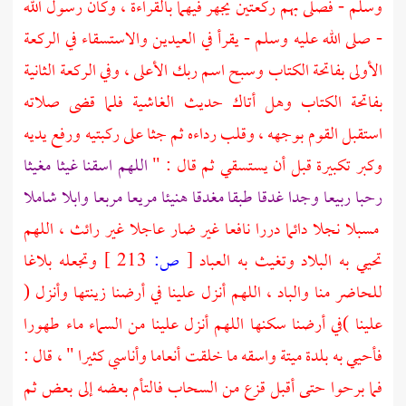
وسلم - فصلى بهم ركعتين يجهر فيهما بالقراءة ، وكان رسول الله
- صلى الله عليه وسلم - يقرأ في العيدين والاستسقاء في الركعة
الأولى بفاتحة الكتاب وسبح اسم ربك الأعلى ، وفي الركعة الثانية
بفاتحة الكتاب وهل أتاك حديث الغاشية فلما قضى صلاته
استقبل القوم بوجهه ، وقلب رداءه ثم جثا على ركبتيه ورفع يديه
وكبر تكبيرة قبل أن يستسقي ثم قال : "
اللهم اسقنا غيثا مغيثا
رحبا ربيعا وجدا غدقا طبقا مغدقا هنيئا مريعا مربعا وابلا شاملا
مسبلا نجلا دائما دررا نافعا غير ضار عاجلا غير رائث ، اللهم
تحيي به البلاد وتغيث به العباد
[
ص:
213 ]
وتجعله بلاغا
للحاضر منا والباد ، اللهم أنزل علينا في أرضنا زينتها وأنزل (
علينا )في أرضنا سكنها اللهم أنزل علينا من السماء ماء طهورا
فأحيي به بلدة ميتة واسقه ما خلقت أنعاما وأناسي كثيرا " ، قال :
فما برحوا حتى أقبل قزع من السحاب فالتأم بعضه إلى بعض ثم