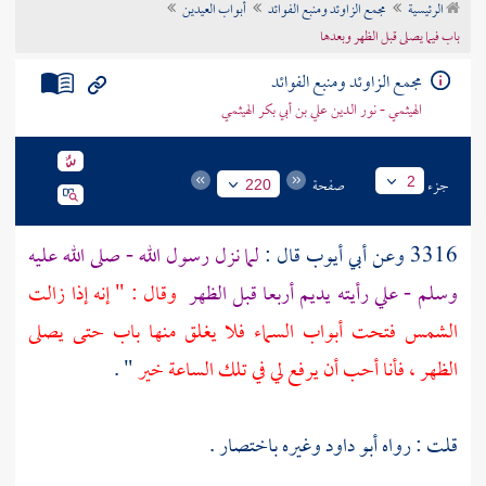
الرئيسية
مجمع الزاوئد ومنبع الفوائد
أبواب العيدين
تراجم الأعلام
باب فيما يصلى قبل الظهر وبعدها
مجمع الزاوئد ومنبع الفوائد
الهيثمي - نور الدين علي بن أبي بكر الهيثمي
جزء
صفحة
2
220
3316 وعن
أبي أيوب
قال :
لما نزل رسول الله - صلى الله عليه
وسلم - علي رأيته يديم أربعا قبل الظهر
وقال : " إنه إذا زالت
الشمس فتحت أبواب السماء فلا يغلق منها باب حتى يصلى
الظهر ، فأنا أحب أن يرفع لي في تلك الساعة خير
" .
قلت : رواه
أبو داود
وغيره باختصار .