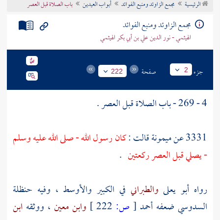
الرئيسية
مجمع الزاوئد ومنبع الفوائد
أبواب العيدين
باب الصلاة قبل العصر
تراجم الأعلام
مجمع الزاوئد ومنبع الفوائد
الهيثمي - نور الدين علي بن أبي بكر الهيثمي
جزء
صفحة
2
222
4 - 269 - باب الصلاة قبل العصر .
3331 عن
ميمونة
قالت :
كان رسول الله - صلى الله عليه وسلم
- يصلي قبل العصر ركعتين
.
رواه
أبو يعلى
والطبراني
في الكبير والأوسط ، وفيه
حنظلة
السدوسي
ضعفه
أحمد
[
ص:
222 ]
وابن معين
، ووثقه
ابن