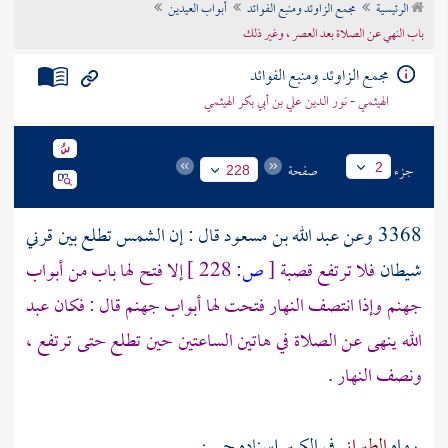
الرئيسية
مجمع الزاوئد ومنبع الفوائد
أبواب العيدين
تراجم الأعلام
باب النهي عن الصلاة بعد العصر ، وغير ذلك
مجمع الزاوئد ومنبع الفوائد
الهيثمي - نور الدين علي بن أبي بكر الهيثمي
جزء
صفحة
2
228
3368 وعن عبد الله بن مسعود قال : إن الشمس تطلع بين قرني
شيطان
فلا ترتفع قصبة
[
ص:
228 ]
إلا فتح لها باب من أبواب
جهنم وإذا انتصف النهار فتحت لها أبواب جهنم قال : فكان عبد
الله ينهى عن الصلاة في هاتين الساعتين حين تطلع حتى ترتفع ،
ونصف النهار .
رواه
الطبراني
في الكبير إسناده حسن .