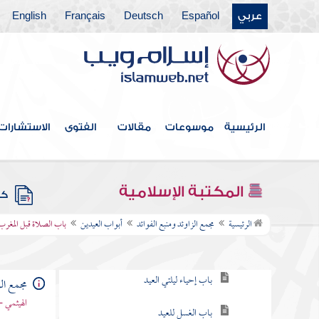
عربي
Español
Deutsch
Français
English
فهرس الكتاب
خطبة الكتاب
كتاب الإيمان
الرئيسية
موسوعات
مقالات
الفتوى
الاستشارات
كتاب العلم
كتاب الصلاة
المكتبة الإسلامية
كتب
أبواب العيدين
الرئيسية
مجمع الزاوئد ومنبع الفوائد
أبواب العيدين
باب الصلاة قبل المغرب
باب التكبير في العيدين
باب إحياء ليلتي العيد
مجمع الز
الهيثمي -
باب الغسل للعيد