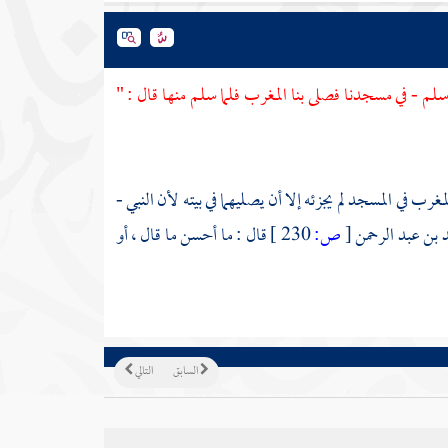
وسلم - في مسجدنا فصلى بنا المغرب فلما سلم منها قال : "
رب في المسجد لم يجزئه إلا أن يصليهما في بيته لأن النبي -
 بن عبد الرحمن
[
ص:
230 ]
قال : ما أحسن ما قال ، أو
السابق
التالي