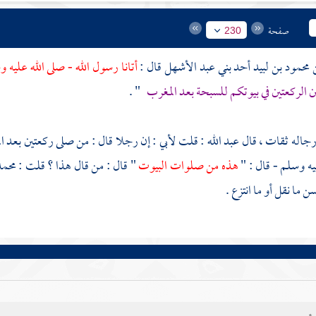
صفحة
230
بني عبد الأشهل
قال :
أتانا رسول الله - صلى الله عليه 
ن الركعتين في بيوتكم للسبحة بعد المغرب
" .
جاله ثقات ، قال
عبد الله
: قلت لأبي : إن رجلا قال : من صلى ركعتين بعد المغ
يه وسلم - قال : "
هذه من صلوات البيوت
" قال : من قال هذا ؟ قلت :
محمد
ن ما نقل أو ما انتزع .