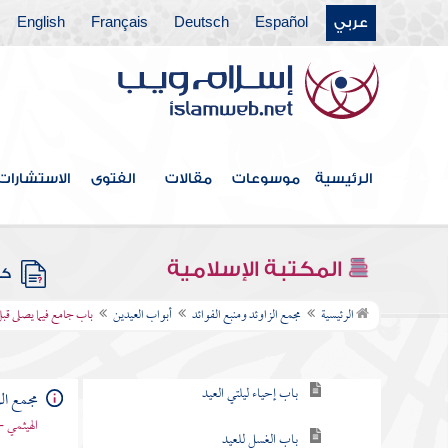
عربي
Español
Deutsch
Français
English
فهرس الكتاب
خطبة الكتاب
كتاب الإيمان
الرئيسية
موسوعات
مقالات
الفتوى
الاستشارات
كتاب العلم
كتاب الصلاة
المكتبة الإسلامية
كتب
أبواب العيدين
الرئيسية
مجمع الزاوئد ومنبع الفوائد
أبواب العيدين
باب جامع فيما يصلى قب
باب التكبير في العيدين
باب إحياء ليلتي العيد
مجمع الز
الهيثمي -
باب الغسل للعيد