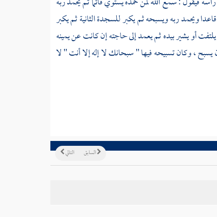
أسه فيقول : سمع الله لمن حمده يستوي قائما ثم يحمد ربه
عدا ويحمد ربه ويسبحه ثم يكبر للسجدة الثانية ثم يكبر
لتفت أو يشير بيده ثم يعمد إلى حاجته إن كانت عن يمينه
 يسبح ، وكان تسبيحه فيها " سبحانك لا إله إلا أنت " لا
السابق
التالي