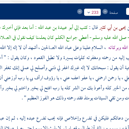
صفحة
233
يحيى بن أبي كثير
قال :
كتب إلي
أبو عبيدة بن عبد الله
: أما بعد فإني أخبرك
 صلى الله عليه وسلم - أعطي جوامع الكلم كان يعلمنا كيف نقول في الصلاة
الله وبركاته
، السلام علينا وعلى عباد الله الصالحين ، أشهد أن لا إله إلا الل
إليه من رحمته ومغفرته كلمات يسيرة ولا تطيل القعود ، وكان يقول : " 
ة أن يقول : سبحانك لا إله غيرك اغفر لي ذنبي وأصلح لي عملي إنك تغفر الذ
ي ، يا رحمن ارحمني ، يا عفو اعف عني ، يا رؤوف ارأف بي يا رب أوزعني 
 الخير كله وأعوذ بك من الشر كله يا رب افتح لي بخير واختم لي بخير وآت
ت ومن تقي السيئات يومئذ فقد رحمته وذلك هو الفوز العظيم " .
من دعائكم فليكن في تضرع وإخلاص فإنه يحب تضرع عبده إليه ، ثم إن
عبد
فيهن بسور من القرآن طوال وقصار ثم لا يلبث إلا يسيرا حتى يصلي صلاة الظهر ف