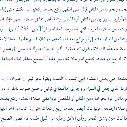
لسجدة ونحوها من المثاني فإذا صلى الظهر ركع بعدها ركعتين ثم مكث حتى إ
 الأوليين بسورتين من المثاني أو المفصل وهما أقصر مما في صلاة الظهر فإذ
ارت صلى صلاة المغرب التي تسمونها العشاء ويقرأ
[
ص:
233 ]
فيهما بسو
هما من قصار المفصل ثم يركع بعدها ركعتين ، وكان يقسم عليها - شيئا لا يق
لميقات هذه الصلاة ويقول تصديقها : أقم الصلاة لدلوك الشمس إلى غسق الل
الصبح ، وعندها يجتمع الحرسان كان يعز عليه أن يسمع متكلما تلك الساعة إلا 
دها حتى يصلي العشاء التي تسمون العتمة ويقرأ بخواتيم آل عمران : إن 
بارك الذي جعل في السماء بروجا إلى خاتمتها في ترتيل وحسن صوت بالقرآن ، وكا
م هاتين اقرأ نحوهما ، من المثاني أو المفصل فإذا قضى صلاة العشاء ركع بعدها
 صلاة الجمعة ، فإنما كان ) يصلي بعدها أربع ركعات حتى إذا كان من آخر الليل ق
 كان حين ينشق الفجر ورأى الأفق وعليه من الليل ظلمة قام فصلى الصبح قرأ