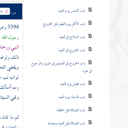
باب اللباس يوم العيد
جزء
2
باب الأكل يوم الفطر قبل الخروج
3394 وعن
رسول الله -
باب السلاح في العيد
النبي ورحمة 
باب الخروج إلى العيد
ذلك وترغب 
باب الخروج إلى العيدين في طريق والرجوع
ويقضي التحي
في غيره
تواب تب عل
باب فضل يوم العيد
رب أسألك من
وقني السيئا
باب الدعاء يوم العيد
باب الصلاة قبل الخطبة
ثم ما كان 
باب الصلاة قبل العيد وبعدها
ركعات يقرأ 