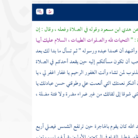
 عن هدي ابن مسعود وقوله في الصلاة وفعله ، وقال : إن
 : "
التحيات لله والصلوات الطيبات ، السلام عليك أيها
ه وأشهد أن
محمدا
عبده ورسوله " ثم تسأل ما بدا لك بعد
أحب أن تكون مسألتكم إليه حين يقعد أحدكم في الصلاة
نوب لمن تشاء وأنت الغفور الرحيم يا غفار اغفر لي ، يا
أن أشكر نعمتك التي أنعمت علي وطوقني حسن عبادتك يا
ني شوقا إلى لقائك من غير ضراء مضرة ولا فتنة مضلة ،
 الله
كان يقوم بالهاجرة حين ترتفع الشمس فيصلي أربع
يطيل القيام في الركعتين الأوليين يقرأ فيهما بسورتين بـ