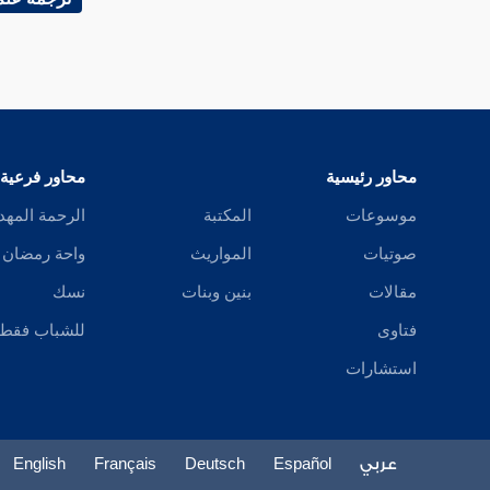
باب جواز الصلاة لسبب
باب الصلاة يوم الجمعة عند الزوال
باب الصلاة بمكة في كل الأوقات
محاور رئيسية
محاور فرعية
باب الصلاة قبل المغرب وبعدها
موسوعات
المكتبة
الرحمة المهد
باب الصلاة بعد العشاء
صوتيات
المواريث
واحة رمضان
باب جامع فيما يصلى قبل الصلاة وبعدها
مقالات
بنين وبنات
نسك
فتاوى
للشباب فقط
باب الفصل بين الفرض والتطوع
استشارات
باب صلاة الضحى
باب ما جاء في الوتر
عربي
Español
Deutsch
Français
English