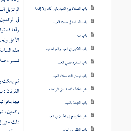
الم تنزيل ا
باب الصلاة يوم العيد بغير أذان ولا إقامة
في الركعتين
باب القراءة في صلاة العيد
رآها قد تو
باب منه
الأعلى ونحو
باب التكبير في العيد والقراءة فيه
هذه الساعة 
تسمون صلاة 
باب المنفرد يصلي العيد
باب فيمن فاتته صلاة العيد
ثم يمكث بع
باب الخطبة للعيد على الراحلة
الفرقان : ت
فيها بخواتي
باب التهنئة بالعيد
ركعتين ، ثم
باب الخروج إلى الجبان في العيد
ذلك حتى إذا
باب النظر إلى الناس