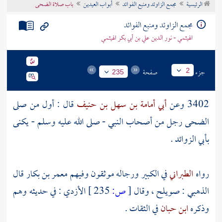
الرئيسية
مجمع الزاوئد ومنبع الفوائد
أبواب العيدين
باب صلاة الضحى
تراجم الأعلام
مجمع الزاوئد ومنبع الفوائد
الهيثمي - نور الدين علي بن أبي بكر الهيثمي
جزء
صفحة
2
235
3402 وعن
أبي أمامة بن سهل بن حنيف
قال : أول من صلى
الضحى رجل من أصحاب النبي - صلى الله عليه وسلم - يكنى
بأبي الزوائد .
رواه
الطبراني
في الكبير ورجاله موثقون وفيهم
معمر بن بكار
قال
الذهبي
:
صويلح
، وقال
[
ص:
235 ]
الأزدي
: في حديثه وهم
وذكره
ابن حبان
في الثقات .