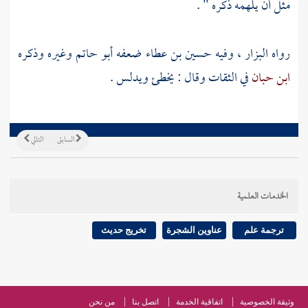
مثل أن يلهمه ذكره " .
رواه
البزار
، وفيه
حسين بن عطاء
ضعفه
أبو حاتم
وغيره وذكره
ابن حبان
في الثقات وقال : يخطئ ويدلس .
السابق
التالي
الخدمات العلمية
ترجمة علم
عناوين الشجرة
تخريج حديث
وثيقة الخصوصية
اتفاقية الخدمة
اتصل بنا
من نحن