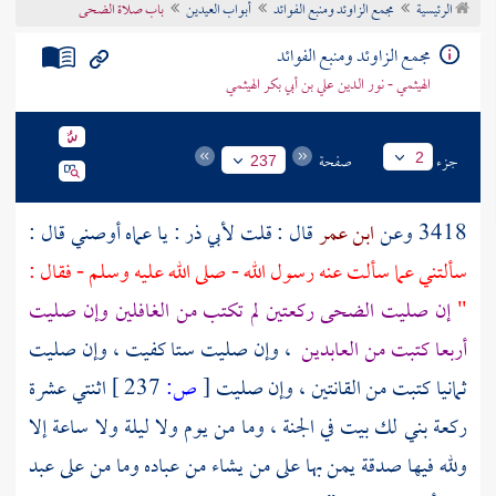
الرئيسية
مجمع الزاوئد ومنبع الفوائد
أبواب العيدين
باب صلاة الضحى
تراجم الأعلام
مجمع الزاوئد ومنبع الفوائد
الهيثمي - نور الدين علي بن أبي بكر الهيثمي
جزء
صفحة
2
237
3418 وعن
ابن عمر
قال : قلت لأبي ذر : يا عماه أوصني قال :
سألتني عما سألت عنه رسول الله - صلى الله عليه وسلم - فقال :
"
إن صليت الضحى ركعتين لم تكتب من الغافلين وإن صليت
أربعا كتبت من العابدين
، وإن صليت ستا كفيت ، وإن صليت
ثمانيا كتبت من القانتين ، وإن صليت
[
ص:
237 ]
اثنتي عشرة
ركعة بني لك بيت في الجنة ، وما من يوم ولا ليلة ولا ساعة إلا
ولله فيها صدقة يمن بها على من يشاء من عباده وما من على عبد