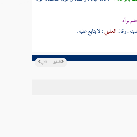
لم يوأد
يثه . وقال
العقيلي
: لا يتابع عليه .
السابق
التالي