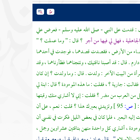
ل : قدمت على النبي - صلى الله عليه وسلم - فعرض علي
لجاهلية ، فهل لي فيها من أجر
؟ قال : " وما عملت ؟ "
في فضاء من الأرض ، فقصدت قصدهما ، فوجدت في أحدهما
دارم
. قال : قد أصبنا ناقتيك ، ونتجناهما فظأرناهما ، وقد
امرأة من البيت الآخر : ولدت . قال : وما ولدت ؟ إن كان
 فقالت : جارية ؟ ، فقلت : ما هذه الموءودة ؟ قال : ابنة لي
رجل من العرب من
مضر
؟ فقلت : إني لا أشتري منك رقبتها
:
[
ص:
95 ]
وتزيدني بعيرك هذا ؟ قلت : نعم ، على أن
 إليه البعير ، فلما كان في بعض الليل فكرت في نفسي أن
وءودة ، أشتري كل واحدة منهن بناقتين عشراوين وجمل ،
يك بالإسلام
" . قال
عباد
: ومصداق قول
صعصعة
قول