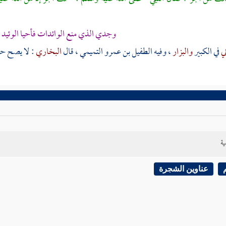
وجدي الذي منع الوائدات فأحيا الوئيد ف
ني
في الكبير
والبزار
، وفيه
الطفيل بن عمرو التميمي
، قال
البخاري
: لا يصح حد
ية
عناوين الشجرة