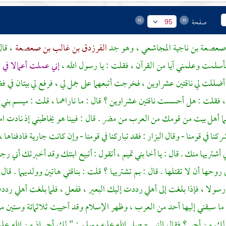
صفحة
95
عصعة بن ناجية المجاشعي
، وهو جد
الفرزدق بن غالب بن صعصعة
، قا
أسلمت وعلمني آيا من القرآن ، فقلت : يا رسول الله ،
إني عملت أعمالا في ا
 أضللت لي ناقتين عشراوين ، فخرجت أتبعهما على جمل لي ، فرفع لي بيتان 
، فقلت : هل أحسست ناقتين عشراوين ؟ قال : ما ناراهما ، قلت : ميسم
بني 
هما أهل بيت من قومك من العرب من
مضر
. قال : فبينا هو يخاطبني إذ نادت 
ركنا في قومنا - وقال
البزار
: فقد تباركنا في قومنا - وإن كانت جارية فادفناها ،
 أشتريها منك . قال : يا أخا
بني تميم
، أتقول : أتبيع ابنتك وقد أخبرتك أني 
 روحها أن لا تقتلها . قال : بم تشتريها ؟ قلت : بناقتي هاتين وولديهما . قال 
ولا ، فإذا بلغت إلى أهلي رددت إليك البعير ، ففعل ، فلما بلغت أهلي رددت
ا سبقني إليها أحد من العرب ، وظهر الإسلام وقد أحييت ثلاثمائة وستين م
لك من أجر ؟ فقال النبي - صلى الله عليه وسلم : " لك أجر إذ من الله عل