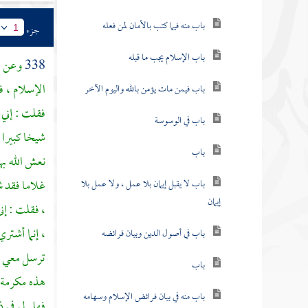
باب منه فيما كتب بالأمان لمن فعله
جزء
1
باب الإسلام يجب ما قبله
338
وعن
ص
الإسلام ، ف
باب فيمن مات يؤمن بالله واليوم الآخر
فقلت : إني
باب في الوسوسة
شيخا كبيرا 
باب
نعش الله ب
غلاما فقد ش
باب لا يقبل إيمان بلا عمل ، ولا عمل بلا
إيمان
، فقلت : إني
، إنما أشتري
باب في أصول الدين وبيان فرائضه
ترسل معي رس
باب
هذه مكرمة م
باب منه في بيان فرائض الإسلام وسهامه
فهل لي في ذ