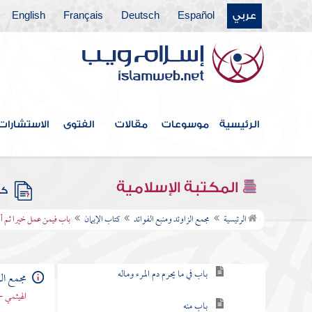
عربي
Español
Deutsch
Français
English
الرئيسية
موسوعات
مقالات
الفتوى
الاستشارات
فهرس الكتاب
خطبة الكتاب
المكتبة الإسلامية
كتب
كتاب الإيمان
الرئيسية
مجمع الزاوئد ومنبع الفوائد
كتاب الإيمان
باب فيمن عمل خيرا ثم أ
باب فيمن شهد أن لا إله إلا الله
باب في ما يحرم دم المرء وماله
مجمع الز
الهيثمي -
باب منه