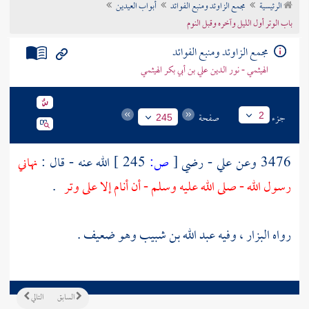
الرئيسية
مجمع الزاوئد ومنبع الفوائد
أبواب العيدين
تراجم الأعلام
باب الوتر أول الليل وآخره وقبل النوم
مجمع الزاوئد ومنبع الفوائد
الهيثمي - نور الدين علي بن أبي بكر الهيثمي
جزء
صفحة
2
245
3476 وعن
علي
- رضي
[
ص:
245 ]
الله عنه - قال :
نهاني
رسول الله - صلى الله عليه وسلم - أن أنام إلا على وتر
.
رواه
البزار
، وفيه
عبد الله بن شبيب
وهو ضعيف .
السابق
التالي