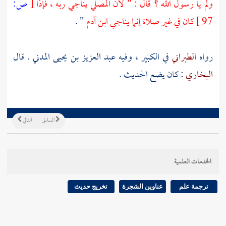
ولم يا رسول الله ؟ قال : " لأن المصلي يناجي ربه ، فإذا
[
ص:
97 ]
كان في غير صلاة إنما يناجي ابن آدم
" .
رواه
الطبراني
في الكبير ، وفيه
عبد العزيز بن يحيى المدني
. قال
البخاري
: كان يضع الحديث .
السابق
التالي
الخدمات العلمية
ترجمة علم
عناوين الشجرة
تخريج حديث