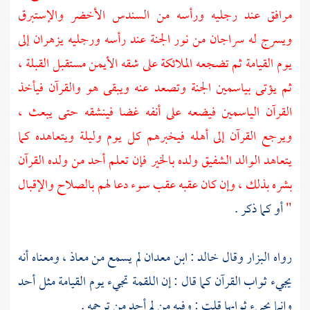
مرافق عند رجليه ورأسه من السندس الأخضر والإستبرق
ويسرج له سراجان من نور الجنة عند رأسه ورجليه يزهران إلى
يوم القيامة ثم تضجعه الملائكة على شقه الأيمن مستقبل القبلة ،
ثم يؤتى بياسمين الجنة وتصعد عنه ويبقى هو والقرآن فيأخذ
القرآن الياسمين فيضعه على أنفه غضا فينشقه حتى يبعث ،
ويرجع القرآن إلى أهله فيخبرهم كل يوم وليلة ويتعاهده كما
يتعاهد الوالد الشفيق ولده بالخير فإن تعلم أحد من ولده القرآن
بشره بذلك ، وإن كان عقبه عقب سوء دعا لهم بالصلاح والإقبال
"
أو كما ذكر .
رواه
البزار
وقال خالد :
ابن معدان
لم يسمع من
معاذ
، ومعناه أنه
يجيء ثواب القرآن كما قال : إن اللقمة تجيء يوم القيامة مثل
أحد
وإنما يجيء ثوابها قلت : وفيه من لم أجد من ترجمه .