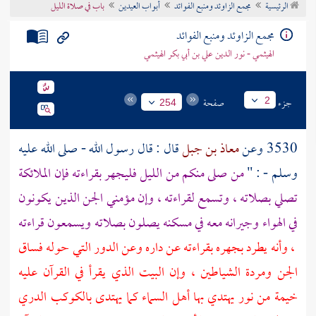
الرئيسية
مجمع الزاوئد ومنبع الفوائد
أبواب العيدين
باب في صلاة الليل
تراجم الأعلام
مجمع الزاوئد ومنبع الفوائد
الهيثمي - نور الدين علي بن أبي بكر الهيثمي
جزء
صفحة
2
254
3530 وعن
معاذ بن جبل
قال : قال رسول الله - صلى الله عليه
وسلم - : "
من صلى منكم من الليل فليجهر بقراءته فإن الملائكة
تصلي بصلاته ، وتسمع لقراءته ، وإن مؤمني الجن الذين يكونون
في الهواء وجيرانه معه في مسكنه يصلون بصلاته ويسمعون قراءته
، وأنه يطرد بجهره بقراءته عن داره وعن الدور التي حوله فساق
الجن ومردة الشياطين ، وإن البيت الذي يقرأ في القرآن عليه
خيمة من نور يهتدي بها أهل السماء كما يهتدى بالكوكب الدري