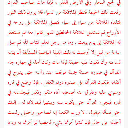
في لجج البحار وفي الأرض القفر ، فإذا مات صاحب القرآن
رفعت تلك الخيمة فتنظر الملائكة من السماء فلا يرون ذلك النور
فتلقاه الملائكة من سماء إلى سماء فتصلي الملائكة على روحه في
الأرواح ثم تستقبل الملائكة الحافظين الذين كانوا معه ثم تستغفر
له الملائكة إلى يوم يبعث ، وما من رجل تعلم كتاب الله ثم صلى
ساعة من ليل إلا أوصت به تلك الليلة الماضية المستأنفة أن ينتبه
لساعته وأن تكون عليه خفيفة فإذا مات وكان أهله في جهازه جاء
القرآن في صورة حسنة جميلة فوقف عند رأسه حتى يدرج في
أكفانه فيكون القرآن على صدره دون الكفن ، فإذا وضع في قبره
وسوي عليه وتفرق عنه أصحابه أتاه
منكر
ونكير
فيجلسانه في
قبره فيجيء القرآن حتى يكون بينه وبينهما فيقولان له : إليك
حتى نسأله فيقول : لا ورب الكعبة إنه لصاحبي وخليلي ولست
أخذله على حال فإن كنتما أمرتما بشيء فامضيا لما أمرتما به ودعا