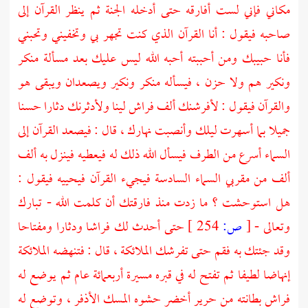
مكاني فإني لست أفارقه حتى أدخله الجنة ثم ينظر القرآن إلى
صاحبه فيقول : أنا القرآن الذي كنت تجهر بي وتخفيني وتحبني
فأنا حبيبك ومن أحببته أحبه الله ليس عليك بعد مسألة
منكر
ونكير
هم ولا حزن ، فيسأله
منكر
ونكير
ويصعدان ويبقى هو
والقرآن فيقول : لأفرشنك ألف فراش لينا ولأدثرنك دثارا حسنا
جميلا بما أسهرت ليلك وأنصبت نهارك ، قال : فيصعد القرآن إلى
السماء أسرع من الطرف فيسأل الله ذلك له فيعطيه فينزل به ألف
ألف من مقربي السماء السادسة فيجيء القرآن فيحييه فيقول :
هل استوحشت ؟ ما زدت منذ فارقتك أن كلمت الله - تبارك
وتعالى -
[
ص:
254 ]
حتى أحدث لك فراشا ودثارا ومفتاحا
وقد جئتك به فقم حتى تفرشك الملائكة ، قال : فتنهضه الملائكة
إنهاضا لطيفا ثم تفتح له في قبره مسيرة أربعمائة عام ثم يوضع له
فراش بطانته من حرير أخضر حشوه المسك الأذفر ، وتوضع له