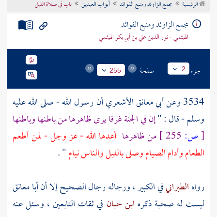
الرئيسية
مجمع الزاوئد ومنبع الفوائد
أبواب العيدين
باب في صلاة الليل
تراجم الأعلام
مجمع الزاوئد ومنبع الفوائد
الهيثمي - نور الدين علي بن أبي بكر الهيثمي
جزء
صفحة
2
255
3534 وعن
أبي معانق الأشعري
أن رسول الله - صلى الله عليه
وسلم - قال : "
إن في الجنة غرفا يرى ظاهرها من باطنها وباطنها
[
ص:
255 ]
من ظاهرها
أعدها الله - عز وجل - لمن أطعم
الطعام وأدام الصيام وصلى بالليل والناس نيام
" .
رواه
الطبراني
في الكبير ، ورجاله رجال الصحيح إلا أن أبا
معانق
ليست له صحبة ذكره
ابن حبان
في ثقات التابعين ، وسئل عنه