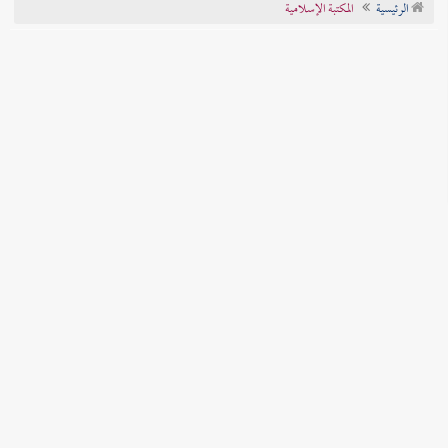
الرئيسية
المكتبة الإسلامية
تراجم الأعلام