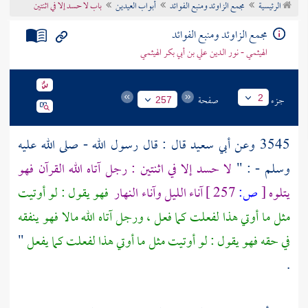
الرئيسية
مجمع الزاوئد ومنبع الفوائد
أبواب العيدين
باب لا حسد إلا في اثنتين
تراجم الأعلام
مجمع الزاوئد ومنبع الفوائد
الهيثمي - نور الدين علي بن أبي بكر الهيثمي
جزء
صفحة
2
257
3545 وعن
أبي سعيد
قال : قال رسول الله - صلى الله عليه
وسلم - : "
لا حسد إلا في اثنتين : رجل آتاه الله القرآن فهو
يتلوه
[
ص:
257 ]
آناء الليل وآناء النهار
فهو يقول : لو أوتيت
مثل ما أوتي هذا لفعلت كما فعل ، ورجل آتاه الله مالا فهو ينفقه
في حقه فهو يقول : لو أوتيت مثل ما أوتي هذا لفعلت كما يفعل
"
.