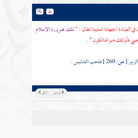
في العبادة اجتهادا شديدا فقال : "
تلك ضرورة الإسلام
عاصي فأولئك هم الهالكون
" .
الزبير
[
ص:
260 ]
فذهب التدليس .
السابق
التالي