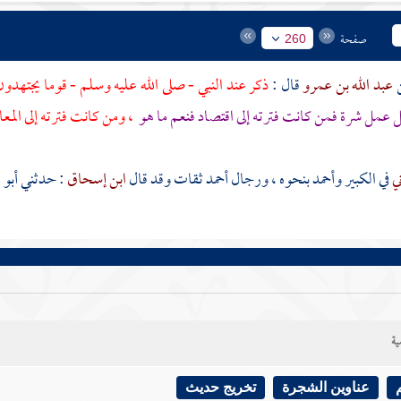
صفحة
260
عبد الله بن عمرو
قال :
ذكر عند النبي - صلى الله عليه وسلم - قوما يجتهدون 
عمل شرة فمن كانت فترته إلى اقتصاد فنعم ما هو
، ومن كانت فترته إلى الم
ني
في الكبير
وأحمد
بنحوه ، ورجال
أحمد
ثقات وقد قال
ابن إسحاق
: حدثني
أبو 
ية
عناوين الشجرة
تخريج حديث