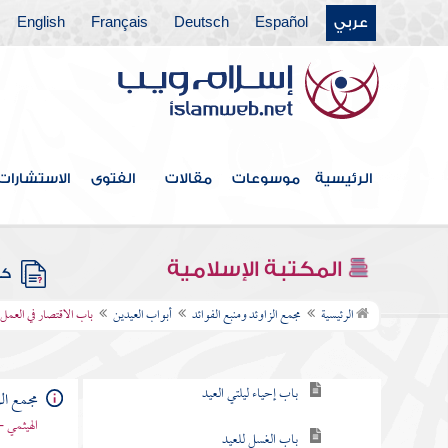
عربي
Español
Deutsch
Français
English
فهرس الكتاب
خطبة الكتاب
كتاب الإيمان
الرئيسية
موسوعات
مقالات
الفتوى
الاستشارات
كتاب العلم
كتاب الصلاة
المكتبة الإسلامية
كتب
أبواب العيدين
الرئيسية
مجمع الزاوئد ومنبع الفوائد
أبواب العيدين
باب الاقتصار في العمل 
باب التكبير في العيدين
باب إحياء ليلتي العيد
مجمع الز
الهيثمي -
باب الغسل للعيد