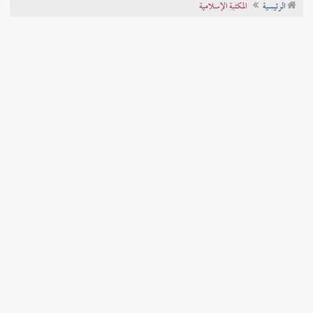
الرئيسية
المكتبة الإسلامية
تراجم الأعلام