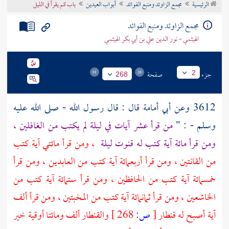
الرئيسية
مجمع الزاوئد ومنبع الفوائد
أبواب العيدين
باب كم يقرأ في الليل
تراجم الأعلام
مجمع الزاوئد ومنبع الفوائد
الهيثمي - نور الدين علي بن أبي بكر الهيثمي
جزء
صفحة
2
268
3612 وعن
أبي أمامة
قال : قال رسول الله - صلى الله عليه
وسلم - : "
من قرأ عشر آيات في ليلة لم يكتب من الغافلين ،
ومن قرأ مائة آية كتب له قنوت ليلة
، ومن قرأ مائتي آية كتب
من القانتين ، ومن قرأ أربعمائة آية كتب من العابدين ، ومن قرأ
خمسمائة آية كتب من الحافظين ، ومن قرأ ستمائة آية كتب من
الخاشعين ، ومن قرأ ثمانمائة آية كتب من المخبتين ، ومن قرأ ألف
آية أصبح له قنطار
[
ص:
268 ]
والقنطار ألف ومائتا أوقية خير