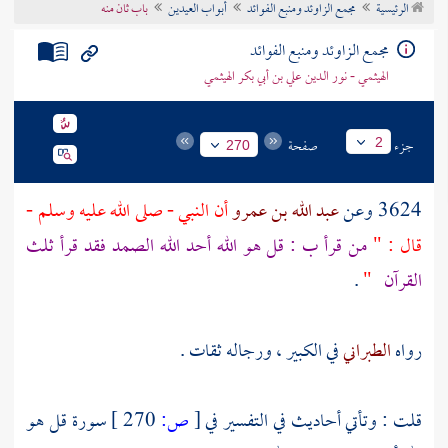
الرئيسية
مجمع الزاوئد ومنبع الفوائد
أبواب العيدين
باب ثان منه
تراجم الأعلام
مجمع الزاوئد ومنبع الفوائد
الهيثمي - نور الدين علي بن أبي بكر الهيثمي
جزء
صفحة
2
270
3624 وعن
عبد الله بن عمرو
أن النبي - صلى الله عليه وسلم -
قال : "
من قرأ ب : قل هو الله أحد الله الصمد فقد قرأ ثلث
القرآن
"
.
رواه
الطبراني
في الكبير ، ورجاله ثقات .
قلت : وتأتي أحاديث في التفسير في
[
ص:
270 ]
سورة قل هو