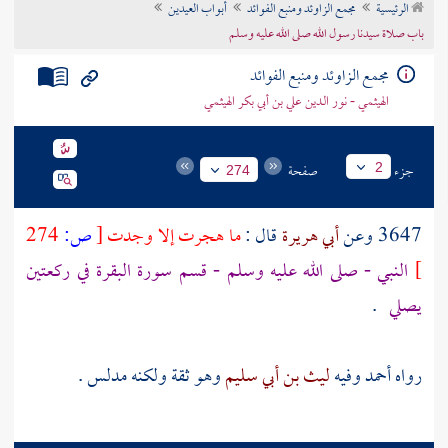
الرئيسية
مجمع الزاوئد ومنبع الفوائد
أبواب العيدين
تراجم الأعلام
باب صلاة سيدنا رسول الله صلى الله عليه وسلم
مجمع الزاوئد ومنبع الفوائد
الهيثمي - نور الدين علي بن أبي بكر الهيثمي
جزء
صفحة
2
274
3647 وعن
أبي هريرة
قال :
ما هجرت إلا وجدت
[
ص:
274
]
النبي - صلى الله عليه وسلم - قسم سورة البقرة في ركعتين
يصلي
.
رواه
أحمد
وفيه
ليث بن أبي سليم
وهو ثقة ولكنه مدلس .