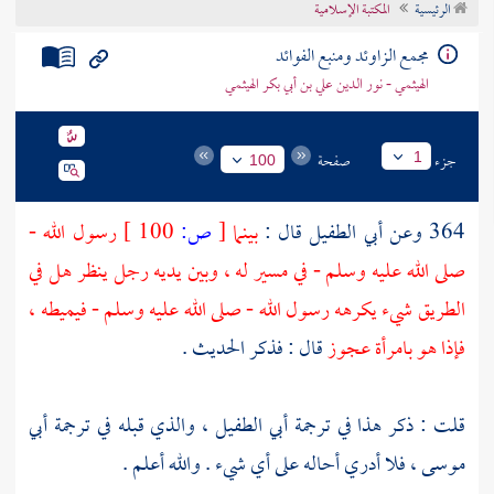
الرئيسية
المكتبة الإسلامية
تراجم الأعلام
مجمع الزاوئد ومنبع الفوائد
الهيثمي - نور الدين علي بن أبي بكر الهيثمي
جزء
صفحة
1
100
364 وعن
أبي الطفيل
قال :
بينما
[
ص:
100 ]
رسول الله -
صلى الله عليه وسلم - في مسير له ، وبين يديه رجل ينظر هل في
الطريق شيء يكرهه رسول الله - صلى الله عليه وسلم - فيميطه ،
فإذا هو بامرأة عجوز
قال : فذكر الحديث .
قلت : ذكر هذا في ترجمة
أبي الطفيل
، والذي قبله في ترجمة
أبي
موسى
، فلا أدري أحاله على أي شيء . والله أعلم .