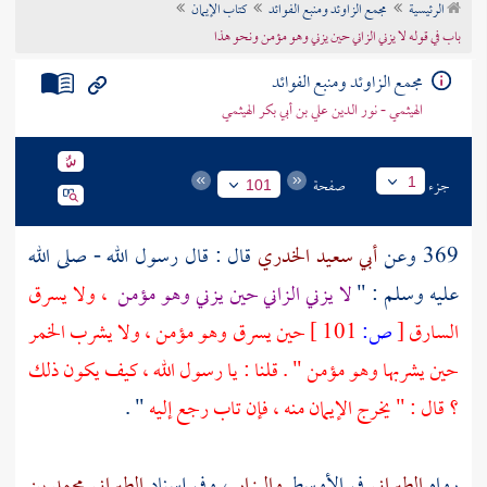
الرئيسية
مجمع الزاوئد ومنبع الفوائد
كتاب الإيمان
تراجم الأعلام
باب في قوله لا يزني الزاني حين يزني وهو مؤمن ونحو هذا
مجمع الزاوئد ومنبع الفوائد
الهيثمي - نور الدين علي بن أبي بكر الهيثمي
جزء
صفحة
1
101
369 وعن
أبي سعيد الخدري
قال : قال رسول الله - صلى الله
عليه وسلم : "
لا يزني الزاني حين يزني وهو مؤمن
، ولا يسرق
السارق
[
ص:
101 ]
حين يسرق وهو مؤمن ، ولا يشرب الخمر
حين يشربها وهو مؤمن " . قلنا : يا رسول الله ، كيف يكون ذلك
؟ قال : " يخرج الإيمان منه ، فإن تاب رجع إليه
" .
رواه
الطبراني
في الأوسط
والبزار
، وفي إسناد
الطبراني
محمد بن