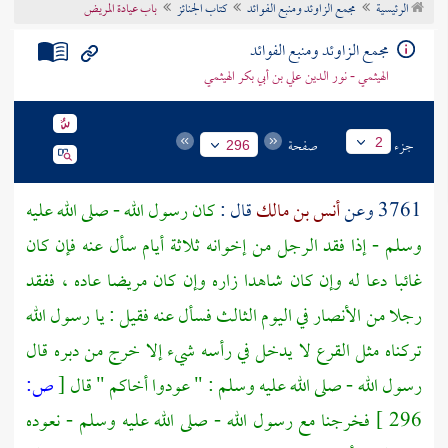
الرئيسية
مجمع الزاوئد ومنبع الفوائد
كتاب الجنائز
باب عيادة المريض
تراجم الأعلام
مجمع الزاوئد ومنبع الفوائد
الهيثمي - نور الدين علي بن أبي بكر الهيثمي
جزء
صفحة
2
296
3761 وعن
أنس بن مالك
قال :
كان رسول الله - صلى الله عليه
وسلم - إذا فقد الرجل من إخوانه ثلاثة أيام سأل عنه فإن كان
غائبا دعا له وإن كان شاهدا زاره وإن كان مريضا عاده ، ففقد
رجلا من
الأنصار
في اليوم الثالث فسأل عنه فقيل : يا رسول الله
تركناه مثل القرع لا يدخل في رأسه شيء إلا خرج من دبره قال
رسول الله - صلى الله عليه وسلم : " عودوا أخاكم " قال
[
ص:
296 ]
فخرجنا مع رسول الله - صلى الله عليه وسلم - نعوده