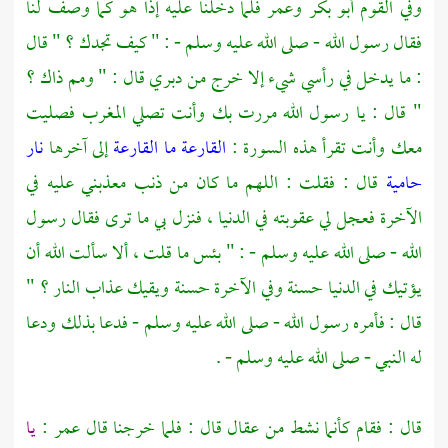
وفي القوم
أبو بكر
وعمر
فلما دخلنا عليه إذا هو كما وصف لنا
فقال رسول الله - صلى الله عليه وسلم - : " كيف تجدك ؟ " قال
: ما يدخل في رأسي شيء إلا خرج من دبري قال : " ومم ذاك ؟
" قال : يا رسول الله مررت بك وأنت تصلي المغرب فصليت
معك وأنت تقرأ هذه السورة :
القارعة
ما القارعة
إلى آخرها
نار
حامية
قال : فقلت : اللهم ما كان من ذنب معذبني عليه في
الآخرة فعجل لي عقوبته في الدنيا ، فنزل بي ما ترى فقال رسول
الله - صلى الله عليه وسلم - : " بئس ما قلت ، ألا سألت الله أن
يؤتيك في الدنيا حسنة وفي الآخرة حسنة ويقيك عذاب النار ؟ "
قال : فأمره رسول الله - صلى الله عليه وسلم - فدعا بذلك ودعا
له النبي - صلى الله عليه وسلم - .
قال : فقام كأنما نشط من عقال قال : فلما خرجنا قال
عمر
:
يا