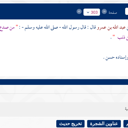
صفحة
303
عبد الله بن عمرو
قال : قال رسول الله - صلى الله عليه وسلم - :
"
من صدع 
ن ذنب
"
.
إسناده حسن .
ية
عناوين الشجرة
تخريج حديث