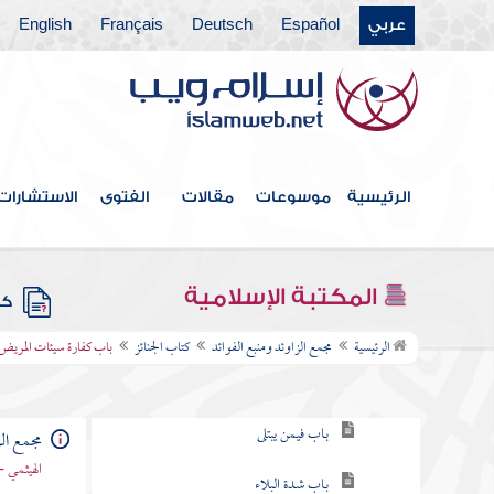
فهرس الكتاب
عربي
Español
Deutsch
Français
English
خطبة الكتاب
كتاب الإيمان
كتاب العلم
الرئيسية
موسوعات
مقالات
الفتوى
الاستشارات
كتاب الصلاة
أبواب العيدين
المكتبة الإسلامية
كتب
كتاب الجنائز
الرئيسية
مجمع الزاوئد ومنبع الفوائد
كتاب الجنائز
باب كفارة سيئات المريض 
باب في المعافى الشاكر والمبتلى الصابر
باب فيمن يبتلى
مجمع الز
الهيثمي -
باب شدة البلاء