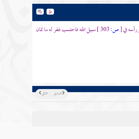
رأسه في
[
ص:
303 ]
سبيل الله فاحتسب غفر له ما كان
السابق
التالي