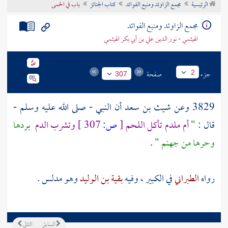
الرئيسية
مجمع الزاوئد ومنبع الفوائد
كتاب الجنائز
باب في الحمى
تراجم الأعلام
مجمع الزاوئد ومنبع الفوائد
الهيثمي - نور الدين علي بن أبي بكر الهيثمي
جزء
صفحة
2
307
3829 وعن
شيث بن سعد
أن النبي - صلى الله عليه وسلم -
قال :
"
أم ملدم تأكل اللحم
[
ص:
307 ]
وتشرب الدم
بردها
وحرها من جهنم "
.
رواه
الطبراني
في الكبير ، وفيه
بقية بن الوليد
وهو مدلس .
السابق
التالي