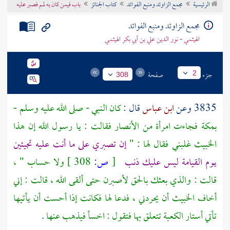
الرئيسية
مجمع الزاوئد ومنبع الفوائد
كتاب الجنائز
باب فيمن كان به لمم فصبر عليه
تراجم الأعلام
مجمع الزاوئد ومنبع الفوائد
الهيثمي - نور الدين علي بن أبي بكر الهيثمي
جزء
صفحة
2
308
3835 وعن
ابن عباس
قال :
كان النبي - صلى الله عليه وسلم -
بمكة
فجاءت امرأة من الأنصار فقالت : يا رسول الله إن هذا
الخبيث غلبني فقال لها : "
إن تصبري على ما أنت عليه تجيئين
يوم القيامة ليس عليك ذنب
[
ص:
308 ]
ولا حساب " ،
قالت : والذي بعثك بالحق لأصبرن حتى ألقى الله ، قالت : إني
أخاف الخبيث أن يحردني ، فدعا لها فكانت إذا أحست أن يأتيها
تأتي أستار
الكعبة
تتعلق بها فتقول : اخسأ فيذهب عنها
.