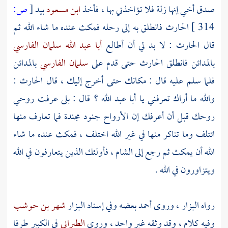
صدق أخي إنها زلة فلا تؤاخذني بها ، فأخذ
ابن مسعود
بيد
[
ص:
314 ]
الحارث
فانطلق به إلى رحله فمكث عنده ما شاء الله ثم
قال
الحارث
: لا بد لي أن أطالع
أبا عبد الله سلمان الفارسي
بالمدائن
فانطلق
الحارث
حتى قدم على
سلمان الفارسي
بالمدائن
فلما سلم عليه قال : مكانك حتى أخرج إليك ، قال
الحارث
:
والله ما أراك تعرفني يا
أبا عبد الله
؟ قال : بلى عرفت روحي
روحك قبل أن أعرفك إن الأرواح جنود مجندة فما تعارف منها
ائتلف وما تناكر منها في غير الله اختلف ، فمكث عنده ما شاء
الله أن يمكث ثم رجع إلى
الشام
، فأولئك الذين يتعارفون في الله
ويتزاورون في الله .
رواه
البزار
، وروى
أحمد
بعضه وفي إسناد
البزار
شهر بن حوشب
وفيه كلام ، وقد وثقه غير واحد ، وروى
الطبراني
في الكبير طرفا