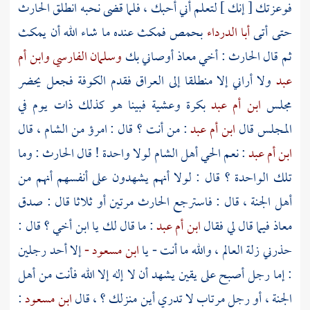
فوعزتك [ إنك ] لتعلم أني أحبك ، فلما قضى نحبه انطلق
الحارث
حتى أتى
أبا الدرداء
بحمص فمكث عنده ما شاء الله أن يمكث
ثم قال
الحارث
: أخي
معاذ
أوصاني بك
وسلمان الفارسي
وابن أم
عبد
ولا أراني إلا منطلقا إلى
العراق
فقدم
الكوفة
فجعل يحضر
مجلس
ابن أم عبد
بكرة وعشية فبينا هو كذلك ذات يوم في
المجلس قال
ابن أم عبد
: من أنت ؟ قال : امرؤ من
الشام
، قال
ابن أم عبد
: نعم الحي
أهل
الشام
لولا واحدة ! قال
الحارث
: وما
تلك الواحدة ؟ قال : لولا أنهم يشهدون على أنفسهم أنهم من
أهل الجنة ، قال : فاسترجع
الحارث
مرتين أو ثلاثا قال : صدق
معاذ
فيما قال لي فقال
ابن أم عبد
: ما قال لك يا ابن أخي ؟ قال :
حذرني زلة العالم ، والله ما أنت - يا
ابن مسعود -
إلا أحد رجلين
: إما رجل أصبح على يقين يشهد أن لا إله إلا الله فأنت من أهل
الجنة ، أو رجل مرتاب لا تدري أين منزلك ؟ ، قال
ابن مسعود
: