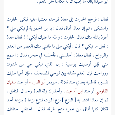
أبو عبيدة
بالله ما يحب أن له مكانها حمر النعم .
فقال : فرجع
الحارث
إلى
معاذ
فوجده مغشيا عليه فبكى
الحارث
واستبكى ، ثم إن
معاذا
أفاق فقال : يا ابن الحميرية لم تبكي علي ؟
أعوذ بالله منك فقال
الحارث
: والله ما عليك أبكي ! ! فقال
معاذ
: فعلى ما تبكي ؟ قال : أبكي على ما فاتني منك العصر من الغدو
والرواح ، فقال
معاذ
: أجلسني ، فأجلسه في حجره فقال : اسمع
مني فإني أوصيك بوصية : إن الذي تبكي علي من غدوك
ورواحك فإن العلم مكانه بين لوحي المصحف ، فإن أعيا عليك
تفسيره فاطلبه بعدي عند ثلاثة :
عويمر
أبو الدرداء
أو عند
سلمان
الفارسي
أو عند
ابن أم عبد
، وأحذرك زلة العالم وجدال المنافق ،
ثم إن
معاذا
اشتد به [ النزع ] نزع الموت فنزع نزعا لم ينزعه أحد
فكان كلما أفاق من غمرة فتح طرفه فقال : اخنقني خنقتك