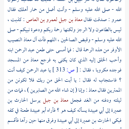
الله - صلى الله عليه وسلم - وأنت أضل من حمار أهلك فقال
عمرو
: صدقت فقال
معاذ بن جبل
لعمرو بن العاص
: كذبت ،
ليس بالطاعون ولا الرجز ولكنها رحمة ربكم ودعوة نبيكم - صلى
الله عليه وسلم - وقبض الصالحين ، اللهم فآت
آل
معاذ
النصيب
الأوفر من هذه الرحمة قال : فما أمسى حتى طعن
عبد الرحمن
ابنه
وأحب الخلق إليه الذي كان يكنى به فرجع
معاذ
من المسجد
فوجده مكروبا ، فقال :
[
ص:
313 ]
يا
عبد الرحمن
كيف أنت
؟ فاستجاب له فقال : يا أبت الحق من ربك فلا تكونن من
الممترين فقال
معاذ
: وإنا ( إن شاء الله من الصابرين ) ، فمات من
ليلته ودفنه من الغد فجعل
معاذ بن جبل
يرسل
الحارث بن
عميرة
إلى
أبي عبيدة
يسأله كيف هو ؟ فأراه
أبو عبيدة
طعنة في كفه
فبكى
الحارث بن عميرة
إلى
أبي عبيدة
وفرق منها حين رآها فأقسم