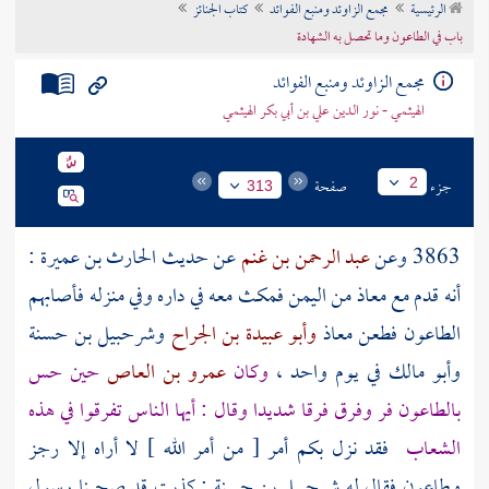
الرئيسية
مجمع الزاوئد ومنبع الفوائد
كتاب الجنائز
تراجم الأعلام
باب في الطاعون وما تحصل به الشهادة
مجمع الزاوئد ومنبع الفوائد
الهيثمي - نور الدين علي بن أبي بكر الهيثمي
جزء
صفحة
2
313
3863 وعن
عبد الرحمن بن غنم
عن حديث
الحارث بن عميرة
:
أنه قدم مع
معاذ
من
اليمن
فمكث معه في داره وفي منزله فأصابهم
الطاعون فطعن
معاذ
وأبو عبيدة بن الجراح
وشرحبيل بن حسنة
وأبو مالك
في يوم واحد ،
وكان
عمرو بن العاص
حين حس
بالطاعون فر وفرق فرقا شديدا وقال : أيها الناس تفرقوا في هذه
الشعاب
فقد نزل بكم أمر [ من أمر الله ] لا أراه إلا رجز
وطاعون فقال له
شرحبيل بن حسنة
: كذبت قد صحبنا رسول