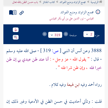
الرئيسية
مجمع الزاوئد ومنبع الفوائد
كتاب الجنائز
باب حسن الظن بالله تعالى
تراجم الأعلام
مجمع الزاوئد ومنبع الفوائد
الهيثمي - نور الدين علي بن أبي بكر الهيثمي
جزء
صفحة
2
319
3888 وعن
أنس
أن النبي
[
ص:
319 ]
- صلى الله عليه وسلم
- قال :
" يقول الله - عز وجل - :
أنا عند ظن عبدي بي إن ظن
خيرا فله
، وإن ظن شرا فله "
.
رواه
أحمد
وفيه
ابن لهيعة
وفيه كلام .
قلت : وتأتي أحاديث في حسن الظن في الأدعية وغير ذلك إن