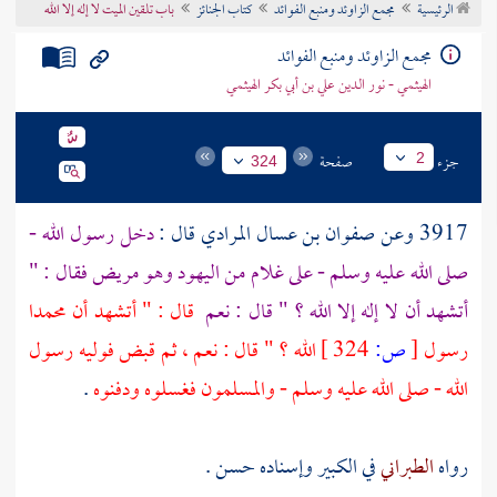
الرئيسية
مجمع الزاوئد ومنبع الفوائد
كتاب الجنائز
باب تلقين الميت لا إله إلا الله
تراجم الأعلام
مجمع الزاوئد ومنبع الفوائد
الهيثمي - نور الدين علي بن أبي بكر الهيثمي
جزء
صفحة
2
324
3917 وعن
صفوان بن عسال المرادي
قال :
دخل رسول الله -
صلى الله عليه وسلم - على غلام من
اليهود
وهو مريض فقال : "
أتشهد أن لا إله إلا الله ؟ " قال : نعم
قال : " أتشهد أن
محمدا
رسول
[
ص:
324 ]
الله ؟ " قال : نعم ، ثم قبض فوليه رسول
الله - صلى الله عليه وسلم - والمسلمون فغسلوه ودفنوه
.
رواه
الطبراني
في الكبير وإسناده حسن .