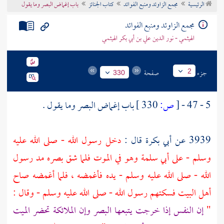
الرئيسية
مجمع الزاوئد ومنبع الفوائد
كتاب الجنائز
باب إغماض البصر وما يقول
تراجم الأعلام
مجمع الزاوئد ومنبع الفوائد
الهيثمي - نور الدين علي بن أبي بكر الهيثمي
جزء
صفحة
2
330
5 - 47 -
[
ص:
330 ]
باب إغماض البصر وما يقول .
3939 عن
أبي بكرة
قال :
دخل رسول الله - صلى الله عليه
وسلم - على
أبي سلمة
وهو في الموت فلما شق بصره مد رسول
الله - صلى الله عليه وسلم - يده فأغمضه ، فلما أغمضه صاح
أهل البيت فسكتهم رسول الله - صلى الله عليه وسلم - وقال :
"
إن النفس إذا خرجت يتبعها البصر وإن الملائكة تحضر الميت