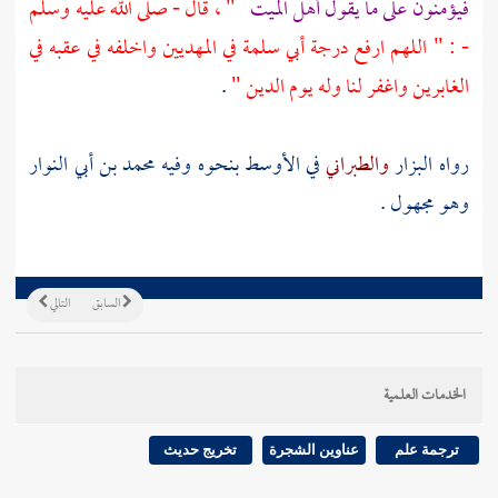
فيؤمنون على ما يقول أهل الميت
" ، قال - صلى الله عليه وسلم
- : " اللهم ارفع درجة
أبي سلمة
في المهديين واخلفه في عقبه في
الغابرين واغفر لنا وله يوم الدين "
.
رواه
البزار
والطبراني
في الأوسط بنحوه وفيه
محمد بن أبي النوار
وهو مجهول .
السابق
التالي
الخدمات العلمية
ترجمة علم
عناوين الشجرة
تخريج حديث