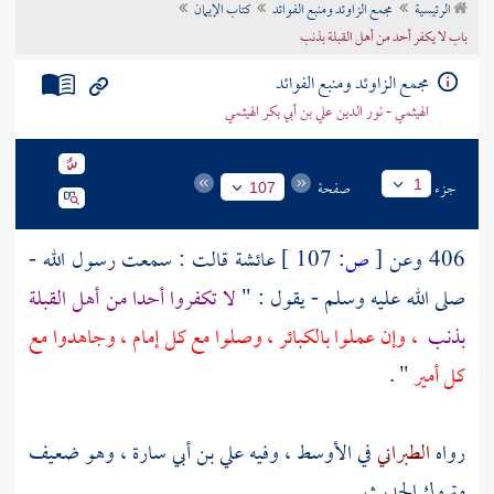
الرئيسية
مجمع الزاوئد ومنبع الفوائد
كتاب الإيمان
تراجم الأعلام
باب لا يكفر أحد من أهل القبلة بذنب
مجمع الزاوئد ومنبع الفوائد
الهيثمي - نور الدين علي بن أبي بكر الهيثمي
جزء
صفحة
1
107
406 وعن
[
ص:
107 ]
عائشة
قالت : سمعت رسول الله -
صلى الله عليه وسلم - يقول : "
لا تكفروا أحدا من أهل القبلة
بذنب
، وإن عملوا بالكبائر ، وصلوا مع كل إمام ، وجاهدوا مع
كل أمير
" .
رواه
الطبراني
في الأوسط ، وفيه
علي بن أبي سارة
، وهو ضعيف
متروك الحديث .