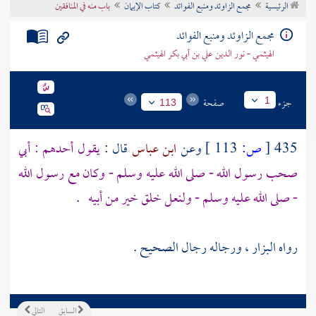
الرئيسية
مجمع الزاوئد ومنبع الفوائد
كتاب الإيمان
باب منه في المنافقين
تراجم الأعلام
مجمع الزاوئد ومنبع الفوائد
الهيثمي - نور الدين علي بن أبي بكر الهيثمي
جزء
صفحة
1
113
435
[
ص:
113 ]
وعن
ابن عباس
قال :
يقول أحدهم : أبي
صحب رسول الله - صلى الله عليه وسلم - وكان مع رسول الله
- صلى الله عليه وسلم - ولنعل خلق خير من أبيه
.
رواه
البزار
، ورجاله رجال الصحيح .
السابق
التالي