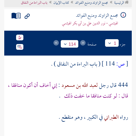
الرئيسية
مجمع الزاوئد ومنبع الفوائد
كتاب الإيمان
باب البراءة من النفاق
تراجم الأعلام
مجمع الزاوئد ومنبع الفوائد
الهيثمي - نور الدين علي بن أبي بكر الهيثمي
جزء
صفحة
1
114
[
ص:
114 ]
( باب البراءة من النفاق ) .
444 قال رجل
لعبد الله بن مسعود
:
إني أخاف أن أكون منافقا ،
قال : لو كنت منافقا ما خفت ذلك
.
رواه
الطبراني
في الكبير ، وهو منقطع .