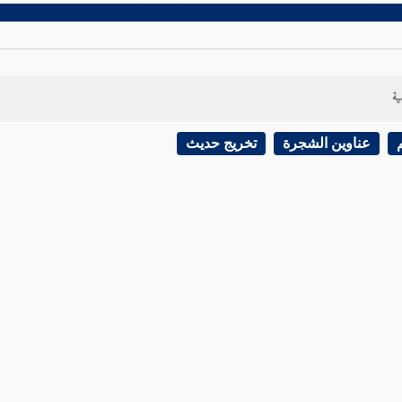
ية
عناوين الشجرة
تخريج حديث