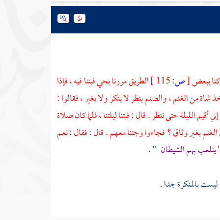
 كنا ببعض
[
ص:
115 ]
الطريق مررنا بحي فبتنا فيه ، فإذا
اة من الغنم ، والصنم ينظر لا ينكر ولا يغير ، فقالوا :
ي أقيم الليلة حتى ننظر . قال : فبتنا ليلتنا ، فلما كان صلاة
 الغنم بغير وثاق ؟ فجاءوا وجئنا معهم . قال : فقال : نعم
"
يتلعب بهم الشيطان
" .
ليست بالمنكرة جدا .