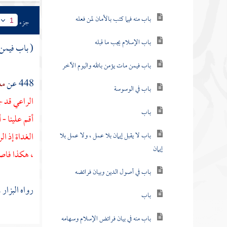
باب منه فيما كتب بالأمان لمن فعله
جزء
1
باب الإسلام يجب ما قبله
( باب فيمن 
باب فيمن مات يؤمن بالله واليوم الآخر
448 عن
مع
باب في الوسوسة
الراعي قد ج
باب
أقم علينا - 
الغداة إذ ال
باب لا يقبل إيمان بلا عمل ، ولا عمل بلا
إيمان
، هكذا فاصن
باب في أصول الدين وبيان فرائضه
رواه
البزار
،
باب
باب منه في بيان فرائض الإسلام وسهامه