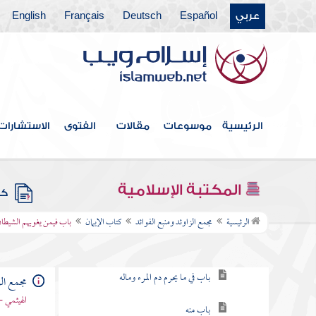
عربي
Español
Deutsch
Français
English
الرئيسية
موسوعات
مقالات
الفتوى
الاستشارات
فهرس الكتاب
خطبة الكتاب
المكتبة الإسلامية
كتب
كتاب الإيمان
الرئيسية
مجمع الزاوئد ومنبع الفوائد
كتاب الإيمان
باب فيمن يغويهم الشيطا
باب فيمن شهد أن لا إله إلا الله
باب في ما يحرم دم المرء وماله
مجمع الز
الهيثمي -
باب منه