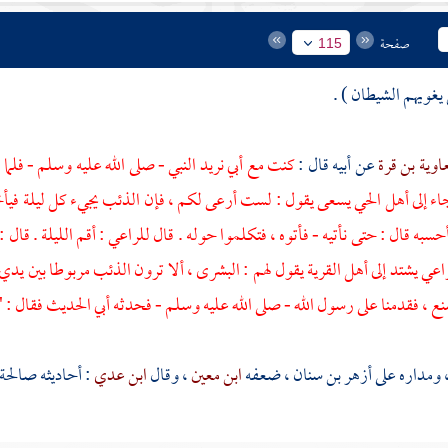
صفحة
115
يغويهم الشيطان ) .
اوية بن قرة
عن أبيه قال :
كنت مع أبي نريد النبي - صلى الله عليه وسلم - فلما
اء إلى أهل الحي يسعى يقول : لست أرعى لكم ، فإن الذئب يجيء كل ليلة فيأخذ ش
أحسبه قال : حتى نأتيه - فأتوه ، فتكلموا حوله . قال للراعي : أقم الليلة . قال : إن
راعي يشتد إلى أهل القرية يقول لهم : البشرى ، ألا ترون الذئب مربوطا بين يدي
ع ، فقدمنا على رسول الله - صلى الله عليه وسلم - فحدثه أبي الحديث فقال : 
 ومداره على
أزهر بن سنان
، ضعفه
ابن معين
، وقال
ابن عدي
: أحاديثه صالحة 