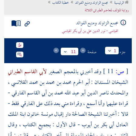
الرئيسية
مجمع الزاوئد ومنبع الفوائد
خطبة الكتاب
تراجم الأعلام
رواية المؤلف لمعاجم الطبراني الثلاثة
مجمع الزاوئد ومنبع الفوائد
الهيثمي - نور الدين علي بن أبي بكر الهيثمي
جزء
صفحة
1
11
[
ص:
11 ]
وقد أخبرني بالمعجم الصغير
لأبي القاسم الطبراني
الشيخان المسندان :
أبو الحرم محمد بن محمد بن محمد القلانسي
،
والمحدث
ناصر الدين أبو عبد الله محمد بن أبي القاسم الفارقي
-
قراءة عليهما وأنا أسمع ، وقراءة مني بعد ذلك على الفارقي فقط -
قالا : أخبرتنا الشيخة الصالحة
دار إقبال مونسة خاتون ابنة الملك
العادل أبي بكر بن أيوب
- قال الأول : بجميع الكتاب ، وقال
الثاني : من باب الحاء المهملة إلى آخر الكتاب - . قالت : أنا