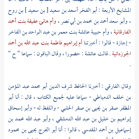
المشايخ الأربعة
: أبو الفخر أسعد بن سعيد [ بن سعيد ] بن روح
،
وأبو سعد أحمد بن محمد بن أبي نصر
،
وأم هانئ عفيفة بنت أحمد
الفارقانية
،
وأم حبيبة عائشة بنت معمر بن عبد الواحد بن الفاخر
- إجازة - قالوا : أخبرتنا
أم إبراهيم فاطمة بنت عبد الله بن أحمد
الجوزدانية
. قالت
عائشة
: حضورا ، وقال الباقون : سماعا " ح "
.
وقال
الفارقي
: أخبرنا الحافظ
شرف الدين أبو محمد عبد المؤمن
بن خلف الدمياطي
- سماعا عليه لجميع الكتاب ، قال : أنا
أبو
المظفر صقر بن يحيى بن صقر الحلبي
- واللفظ له -
وأبو إسحاق
إبراهيم بن خليل بن عبد الله الدمشقي
،
وأبو عبد الله محمد بن
إسماعيل بن أحمد المقدسي
، قالوا : أنا
أبو الفرج يحيى بن محمود