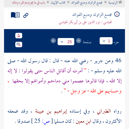
الرئيسية
مجمع الزاوئد ومنبع الفوائد
كتاب الإيمان
باب في ما يحرم دم المرء وماله
تراجم الأعلام
مجمع الزاوئد ومنبع الفوائد
الهيثمي - نور الدين علي بن أبي بكر الهيثمي
جزء
صفحة
1
25
46 وعن جرير - رضي الله عنه - قال : قال رسول الله - صلى
الله عليه وسلم - :
"
أمرت أن أقاتل الناس حتى يقولوا : لا إله
إلا الله ، فإذا قالوها عصموا مني دماءهم وأموالهم إلا بحقها
،
وحسابهم على الله - عز وجل - "
.
رواه
الطبراني
، وفي إسناده
إبراهيم بن عيينة
، وقد ضعفه
الأكثرون ، وقال
ابن معين
: كان مسلما
[
ص:
25 ]
صدوقا .