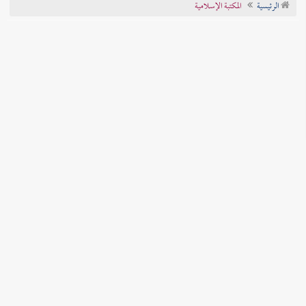
الرئيسية
المكتبة الإسلامية
تراجم الأعلام