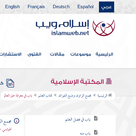
عربي
Español
Deutsch
Français
English
فهرس الكتاب
الرئيسية
موسوعات
مقالات
الفتوى
الاستشارات
خطبة الكتاب
كتاب الإيمان
المكتبة الإسلامية
كتب
كتاب العلم
الرئيسية
مجمع الزاوئد ومنبع الفوائد
كتاب العلم
باب في معرفة حق العالم
باب في طلب العلم
باب في فضل العلم
مجمع الز
الهيثمي -
باب منه