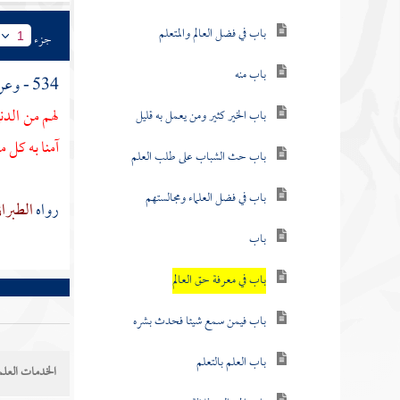
باب في فضل العالم والمتعلم
جزء
1
باب منه
534 - وعن
لهم من الدن
باب الخير كثير ومن يعمل به قليل
آمنا به كل م
باب حث الشباب على طلب العلم
باب في فضل العلماء ومجالستهم
رواه
الطبرا
باب
باب في معرفة حق العالم
باب فيمن سمع شيئا فحدث بشره
باب العلم بالتعلم
الخدمات العلم