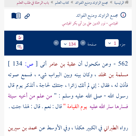
الرئيسية
مجمع الزاوئد ومنبع الفوائد
كتاب العلم
باب الرحلة في طلب العلم
تراجم الأعلام
مجمع الزاوئد ومنبع الفوائد
الهيثمي - نور الدين علي بن أبي بكر الهيثمي
جزء
صفحة
1
134
562 - وعن
مكحول
أن
عقبة بن عامر
أتى
[
ص:
134 ]
مسلمة بن مخلد
، وكان بينه وبين البواب شيء ، فسمع صوته
فأذن له ، فقال : إني لم آتك زائرا ، جئتك لحاجة ، أتذكر يوم قال
رسول الله - صلى الله عليه وسلم : "
من علم من أخيه سيئة
فسترها ستر الله عليه
يوم القيامة "
قال : نعم . قال : لهذا جئت .
رواه
الطبراني
في الكبير هكذا ، وفي الأوسط عن
محمد بن سيرين