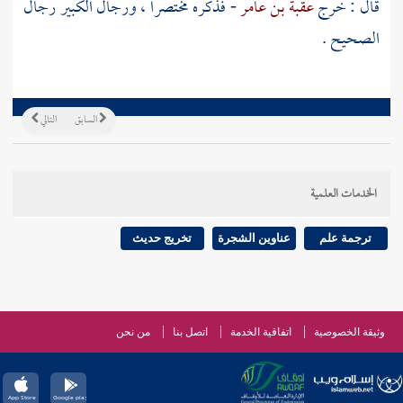
قال : خرج
عقبة بن عامر
- فذكره مختصرا ، ورجال الكبير رجال
الصحيح .
السابق
التالي
الخدمات العلمية
ترجمة علم
عناوين الشجرة
تخريج حديث
وثيقة الخصوصية
اتفاقية الخدمة
اتصل بنا
من نحن