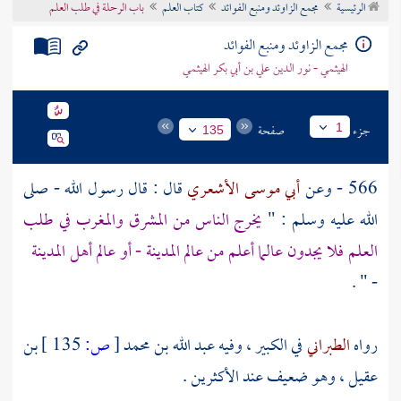
الرئيسية
مجمع الزاوئد ومنبع الفوائد
كتاب العلم
باب الرحلة في طلب العلم
تراجم الأعلام
مجمع الزاوئد ومنبع الفوائد
الهيثمي - نور الدين علي بن أبي بكر الهيثمي
جزء
صفحة
1
135
566 - وعن
أبي موسى الأشعري
قال : قال رسول الله - صلى
الله عليه وسلم : "
يخرج الناس من المشرق والمغرب في طلب
العلم فلا يجدون عالما أعلم من عالم
المدينة
- أو عالم
أهل
المدينة
- " .
رواه
الطبراني
في الكبير ، وفيه
عبد الله بن محمد
[
ص:
135 ]
بن
عقيل
، وهو ضعيف عند الأكثرين .