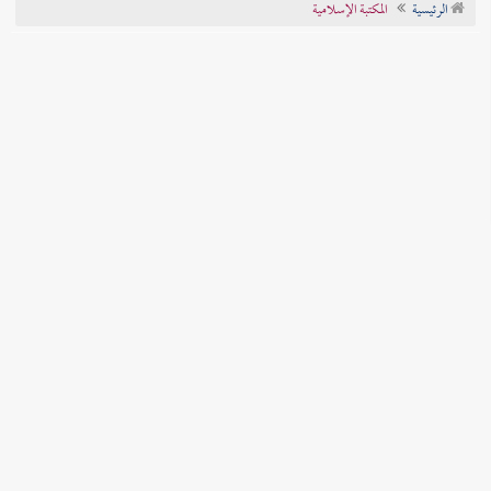
الرئيسية
المكتبة الإسلامية
تراجم الأعلام