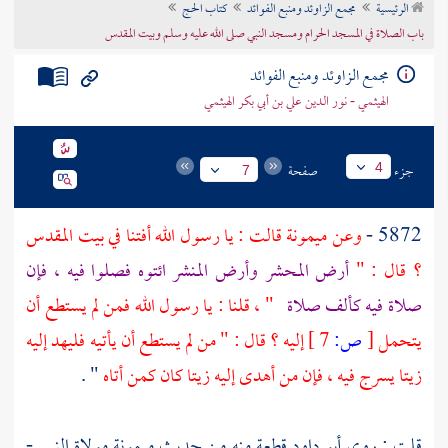
الرئيسية
مجمع الزاوئد ومنبع الفوائد
كتاب الحج
تراجم الأعلام
باب الصلاة في المسجد الحرام ومسجد النبي صلى الله عليه وسلم وبيت المقدس
مجمع الزاوئد ومنبع الفوائد
الهيثمي - نور الدين علي بن أبي بكر الهيثمي
جزء
صفحة
4
7
5872 -
وعن
ميمونة
قالت : يا رسول الله أفتنا في
بيت المقدس
؟ قال : "
أرض المحشر وأرض المنشر ائتوه فصلوا فيه ، فإن
صلاة فيه كألف صلاة
" ، قلنا : يا رسول الله فمن لم يستطع أن
يتحمل
[
ص:
7 ]
إليه ؟ قال : " من لم يستطع أن يأتيه فليهد إليه
زيتا يسرج فيه ، فإن من أهدى إليه زيتا كان كمن أتاه
" .
قلت : روى
أبو داود
قطعة منه من حديث
ميمونة
مولاة النبي -