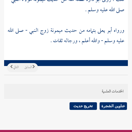
صلى الله عليه وسلم .
ورواه
أبو يعلى
بتمامه من حديث
ميمونة
زوج النبي - صلى الله
عليه وسلم - والله أعلم ، ورجاله ثقات .
السابق
التالي
الخدمات العلمية
عناوين الشجرة
تخريج حديث