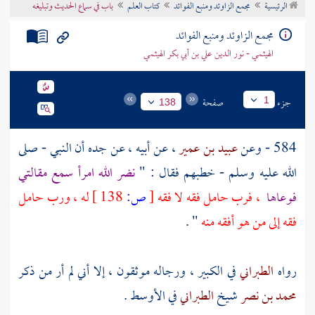
الرئيسية
مجمع الزاوئد ومنبع الفوائد
كتاب العلم
باب في سماع الحديث وتبليغه
تراجم الأعلام
مجمع الزاوئد ومنبع الفوائد
الهيثمي - نور الدين علي بن أبي بكر الهيثمي
جزء
صفحة
1
138
584 - وعن
عبيد بن عمير
، عن أبيه ، عن جده أن النبي - صلى
الله عليه وسلم - خطبهم فقال : "
نضر الله امرأ سمع مقالتي
فوعاها
، فرب حامل فقه لا فقه
[
ص:
138 ]
له ، ورب حامل
فقه إلى من هو أفقه منه
" .
رواه
الطبراني
في الكبير ، ورجاله موثقون ، إلا أني لم أر من ذكر
محمد بن نصر
شيخ
الطبراني
في الأوسط .